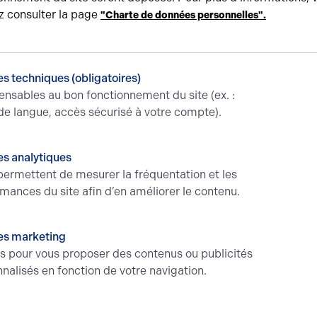
z consulter la page
"Charte de données personnelles".
 société, en nom propre ou en
ntages, les risques et la
sir votre stratégie.
s techniques (obligatoires)
ensables au bon fonctionnement du site (ex. :
de langue, accès sécurisé à votre compte).
a proptech ?
njeux pour
ntreprise
s analytiques
ermettent de mesurer la fréquentation et les
millions d’euros levés chaque
mances du site afin d’en améliorer le contenu.
onte en puissance. Comment
rment-elles les métiers, les
es marketing
és pour vous proposer des contenus ou publicités
nalisés en fonction de votre navigation.