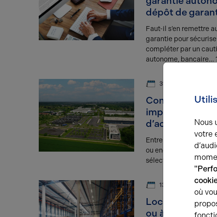
garantie auton
dépôt de garant
Faut-il s’en remettre a
garantie pour sécurise
compléter par un caut
autonome, bancaire… 
31.07.2025
Utili
Comment optim
implantation se
Nous u
d’activité ?
votre 
Entre les zones artisan
d’audi
ou encore les zones f
momen
sélectionner le site le
"Perf
cooki
13.06.2025
où vou
Local d’activité 
propos
ou à titre perso
foncti