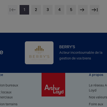
1
2
3
4
5
<
>
<
BERRY'S
e
Acteur incontournable de la
gestion de vos biens
ce
A propos
ion bureaux
Le réseau A
Loyd
 locaux
erciaux
Nos valeur
ion terrains
Foire aux