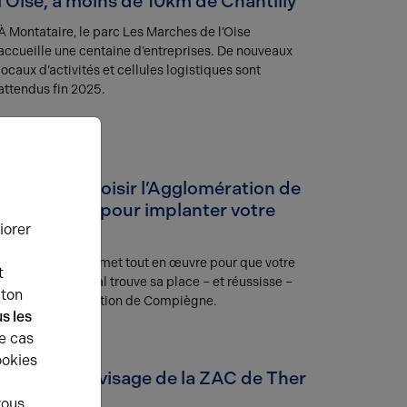
l’Oise, à moins de 10km de Chantilly
À Montataire, le parc Les Marches de l’Oise
accueille une centaine d’entreprises. De nouveaux
locaux d’activités et cellules logistiques sont
attendus fin 2025.
02.07.2025
Pourquoi choisir l’Agglomération de
Compiègne pour implanter votre
iorer
commerce ?
Arthur Loyd Oise met tout en œuvre pour que votre
t
projet commercial trouve sa place – et réussisse –
uton
dans l’agglomération de Compiègne.
s les
e cas
03.06.2025
ookies
Le nouveau visage de la ZAC de Ther
à Beauvais
vous