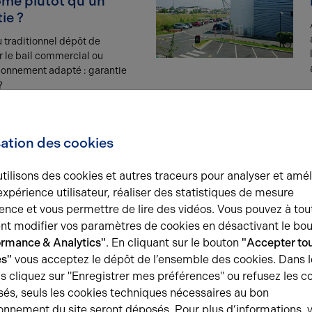
ome plutôt qu’un
ie ?
u traditionnel dépôt de
r le bail commercial ou
ionnement adapté : garantie
?
sation des cookies
iser votre
lon le type de zone
tilisons des cookies et autres traceurs pour analyser et amél
expérience utilisateur, réaliser des statistiques de mesure
ales et industrielles, les ZAC
ence et vous permettre de lire des vidéos. Vous pouvez à tou
ranches urbaines, comment
t modifier vos paramètres de cookies en désactivant le bo
 plus adapté à ses activités ?
ormance & Analytics"
. En cliquant sur le bouton
"Accepter tou
es"
vous acceptez le dépôt de l’ensemble des cookies. Dans l
s cliquez sur "Enregistrer mes préférences" ou refusez les c
: achat par la société
és, seuls les cookies techniques nécessaires au bon
nnel ?
onnement du site seront déposés. Pour plus d’informations, 