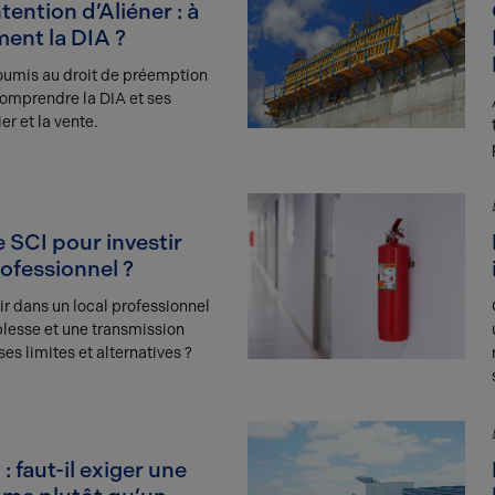
tention d’Aliéner : à
ment la DIA ?
oumis au droit de préemption
comprendre la DIA et ses
er et la vente.
e SCI pour investir
rofessionnel ?
ir dans un local professionnel
plesse et une transmission
ses limites et alternatives ?
: faut-il exiger une