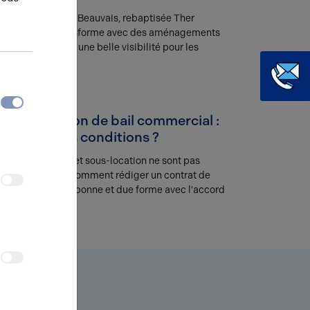
La ZAC de Ther à Beauvais, rebaptisée Ther
Nouvelle, se transforme avec des aménagements
modernes offrant une belle visibilité pour les
entreprises.
29.04.2025
Sous-location de bail commercial :
sous quelles conditions ?
Bail commercial et sous-location ne sont pas
incompatibles. Comment rédiger un contrat de
sous-location en bonne et due forme avec l'accord
du propriétaire ?