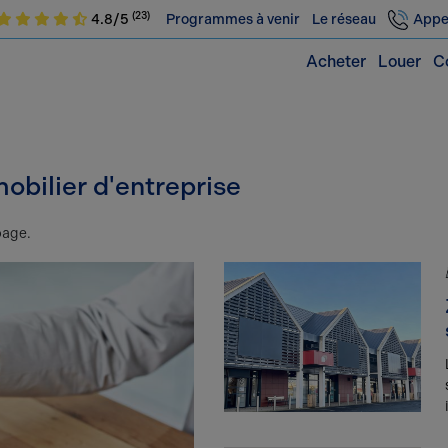
(23)
4.8/5
Programmes à venir
Le réseau
Appe
Acheter
Louer
C
obilier d'entreprise
page.