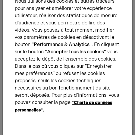
Nous utilisons des cookies et autres traceurs
Quels sont les contours et les grands axes du projet de zone
pour analyser et améliorer votre expérience
d'aménagement concertée entre Silly-le-Long et Le Plessis-
utilisateur, réaliser des statistiques de mesure
Belleville ?
d’audience et vous permettre de lire des
vidéos. Vous pouvez à tout moment modifier
vos paramètres de cookies en désactivant le
bouton
"Performance & Analytics"
. En cliquant
sur le bouton
"Accepter tous les cookies"
vous
acceptez le dépôt de l’ensemble des cookies.
Dans le cas où vous cliquez sur "Enregistrer
mes préférences" ou refusez les cookies
proposés, seuls les cookies techniques
16.07.2024
nécessaires au bon fonctionnement du site
seront déposés. Pour plus d’informations, vous
Accessibilité : quelles sont les obligations
pouvez consulter la page
"Charte de données
pour les entreprises ?
personnelles".
Comment aménager les locaux et les bureaux pour se
conformer à la réglementation sur l'accessibilité des lieux de
travail ?