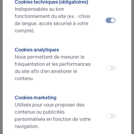
Cookies techniques (obligatoires)
Indispensables au bon
fonctionnement du site (ex. : choix
de langue, accès sécurisé à votre
compte).
Cookies analytiques
Nous permettent de mesurer la
17.06.2024
fréquentation et les performances
Quelles sont les formalités en cas de
du site afin d’en améliorer le
cession de commerce ?
contenu.
Quelles sont les formalités qui précèdent la vente du fonds de
commerce et les démarches obligatoires après la signature de
Cookies marketing
l’acte ?
Utilisés pour vous proposer des
contenus ou publicités
personnalisés en fonction de votre
navigation.