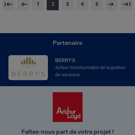
1
2
3
4
5
<
<
>
<
Partenaire
BERRY'S
Acteur incontournable de la gestion
de vos biens
Faîtes-nous part de votre projet !