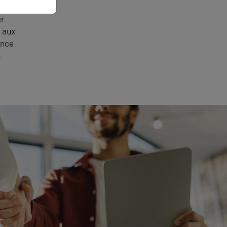
er
t aux
ance
s