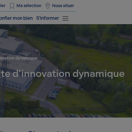
ler
Ma sélection
Nous situer
onfier mon bien
S'informer
nnovation dynamique
site d’innovation dynamique