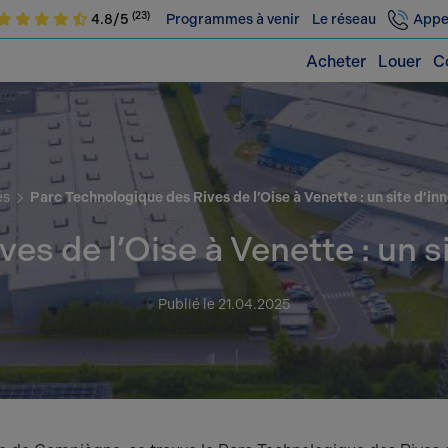
(23)
4.8/5
Programmes à venir
Le réseau
Appe
Acheter
Louer
C
és
Parc Technologique des Rives de l’Oise à Venette : un site d’i
es de l’Oise à Venette : un 
Publié le 21.04.2025