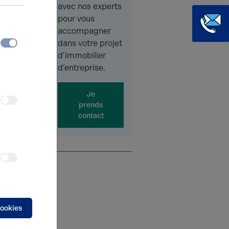
avec nos experts
pour vous
accompagner
dans votre projet
d’immobilier
d’entreprise.
nette, à
Je
nutes
prends
contact
 Ce
 être
virons
rêts
e
cookies