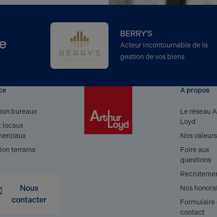
BERRY'S
e
Acteur incontournable de la
gestion de vos biens
ce
A propos
ion bureaux
Le réseau A
Loyd
 locaux
erciaux
Nos valeur
ion terrains
Foire aux
questions
Recruteme
Nous
Nos honora
contacter
Formulaire
contact