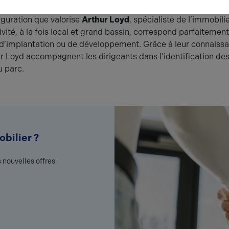
iguration que valorise
Arthur Loyd
, spécialiste de l’immobili
vité, à la fois local et grand bassin, correspond parfaitemen
 d’implantation ou de développement. Grâce à leur connaiss
ur Loyd accompagnent les dirigeants dans l’identification de
u parc.
bilier ?
 nouvelles offres