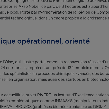
e de Compiègne, se trouve le Parc Technologique des Rives 
e l’entreprise Akzo Nobel, ce parc de 8 hectares est aujourd’hui
e local. Porté par l’Agglomération de la Région de Compiè
tentiel technologique, dans un cadre propice à la croissance e
ique opérationnel, orienté
l’Oise, qui illustre parfaitement la reconversion réussie d’u
i 24 entreprises, représentant près de 134 emplois directs. O
, des spécialistes en procédés chimiques avancés, des bure
nseil en organisation, mais aussi des startups en biotechnolo
 accueillir le projet PIVERT, un Institut d’Excellence nationa
sociétés emblématiques comme INMASYS (manipulateurs indus
REVIVAL BIONICS (prothèses biomécatroniques) ou DIGIZZ