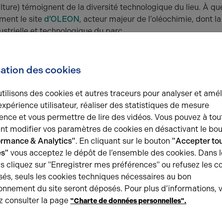
lture) témoignent de la diversité technologique du lieu. À q
ment le site
d’OLEON
, acteur majeur de l’oléochimie, dont la
dustrielle et technologique du parc.
tation pensée pour l’évolution 
sation des cookies
tilisons des cookies et autres traceurs pour analyser et amél
expérience utilisateur, réaliser des statistiques de mesure
du développement économique, le parc propose différentes
ence et vous permettre de lire des vidéos. Vous pouvez à tou
our les jeunes entreprises, cellules mixtes bureaux-ateliers,
t modifier vos paramètres de cookies en désactivant le bo
chniques.
ormance & Analytics"
. En cliquant sur le bouton
"Accepter tou
ironnement hautement fonctionnel, avec des services mutuali
es"
vous acceptez le dépôt de l’ensemble des cookies. Dans l
rier, la sécurité ou encore l’entretien des espaces. Les entre
s cliquez sur "Enregistrer mes préférences" ou refusez les c
vie partagés : salles de réunion, showroom d’exposition et z
és, seuls les cookies techniques nécessaires au bon
 les collaborations transversales.
onnement du site seront déposés. Pour plus d’informations, 
z consulter la page
"Charte de données personnelles".
 présentes dans le Parc Technologique est assuré par une é
re du réseau d’entreprises, pilotée par Chloé Lallich, Respon