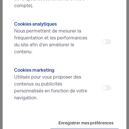
compte).
ILS NOUS FONT CONFIANCE
04.11.2021
E.F.M RECYCLAGE S'IMPLANTE A
Cookies analytiques
PUISEUX LE HAUBERGER
Nous permettent de mesurer la
fréquentation et les performances
du site afin d’en améliorer le
contenu.
Cookies marketing
Utilisés pour vous proposer des
contenus ou publicités
personnalisés en fonction de votre
ILS NOUS FONT CONFIANCE
20.08.2021
navigation.
OUVERTURE DE NC FASHION A MERU
Enregistrer mes préférences