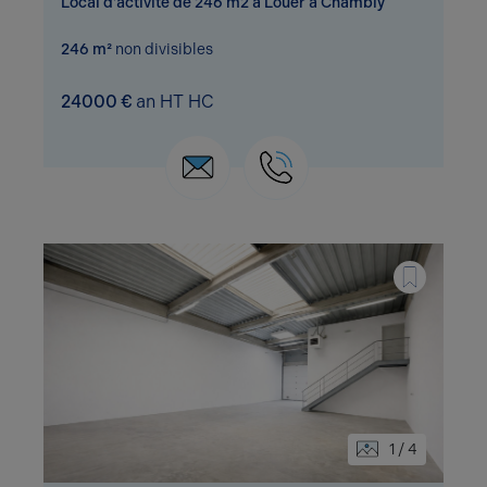
Local d'activité de 246 m2 à Louer à Chambly
246 m²
non divisibles
24000 €
an HT HC
1 / 4