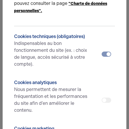
pouvez consulter la page
"Charte de données
prenez contact !
personnelles".
Nom*
Cookies techniques (obligatoires)
Prénom*
Indispensables au bon
fonctionnement du site (ex. : choix
de langue, accès sécurisé à votre
compte).
E-mail*
Cookies analytiques
Nous permettent de mesurer la
N° de téléphone*
fréquentation et les performances
du site afin d’en améliorer le
contenu.
Type d'offre
Cookies marketing