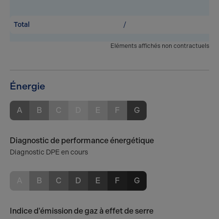
Total
/
Eléments affichés non contractuels
Énergie
A
B
C
D
E
F
G
Diagnostic de performance énergétique
Diagnostic DPE en cours
A
B
C
D
E
F
G
Indice d'émission de gaz à effet de serre