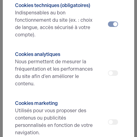
LA COMMUNAUTÉ DE COMMUNES DE L'AIRE CANTILIENNE
Cookies techniques (obligatoires)
DÉMÉNAGE DANS DES NOUVEAUX BUREAUX
Indispensables au bon
fonctionnement du site (ex. : choix
de langue, accès sécurisé à votre
compte).
Cookies analytiques
Nous permettent de mesurer la
fréquentation et les performances
EXPÉRIENCES CLIENTS
08.08.2022
du site afin d’en améliorer le
contenu.
ASS FORMATION ACTION SOCIALE
ÉCURIE DE COURSES PREND A BAIL UN
LOCAL
Cookies marketing
Utilisés pour vous proposer des
ASS FORMATION ACTION SOCIALE ÉCURIE DE COURSES
PREND A BAIL UN LOCAL
contenus ou publicités
personnalisés en fonction de votre
navigation.