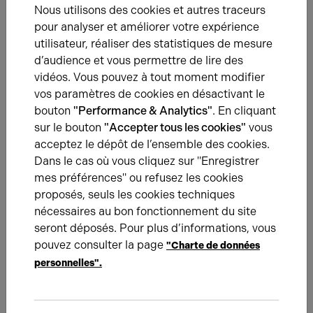
Nous utilisons des cookies et autres traceurs
DR BOHBOT-MEDIONI DÉMÉNAGE AU
pour analyser et améliorer votre expérience
PÔLE DE RADIOLOGIE DE CHAMANT
utilisateur, réaliser des statistiques de mesure
d’audience et vous permettre de lire des
DR BOHBOT-MEDIONI DÉMÉNAGE AU PÔLE DE
RADIOLOGIE DE CHAMANT
vidéos. Vous pouvez à tout moment modifier
vos paramètres de cookies en désactivant le
bouton
"Performance & Analytics"
. En cliquant
sur le bouton
"Accepter tous les cookies"
vous
acceptez le dépôt de l’ensemble des cookies.
Dans le cas où vous cliquez sur "Enregistrer
mes préférences" ou refusez les cookies
proposés, seuls les cookies techniques
nécessaires au bon fonctionnement du site
seront déposés. Pour plus d’informations, vous
EXPÉRIENCES CLIENTS
08.08.2022
pouvez consulter la page
"Charte de données
LA COMMUNAUTÉ DE COMMUNES DE
personnelles".
L'AIRE CANTILIENNE DÉMÉNAGE DANS
DES NOUVEAUX BUREAUX