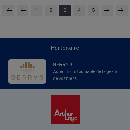
1
2
3
4
5
<
<
>
<
Partenaire
BERRY'S
Acteur incontournable de la gestion
de vos biens