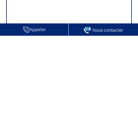
Appeler
Nous contacter
Accueil
Locaux d’activités & d’entrepôts à vendre
Nos offres de locaux d’activité et
d’entrepôts à vendre dans l’Oise
Investir dans
un local d’activité ou un entrepôt
à vendre dans
l’Oise présente de nombreux avantages. Sa proximité avec
l’Île-de-France en fait une alternative plus abordable et