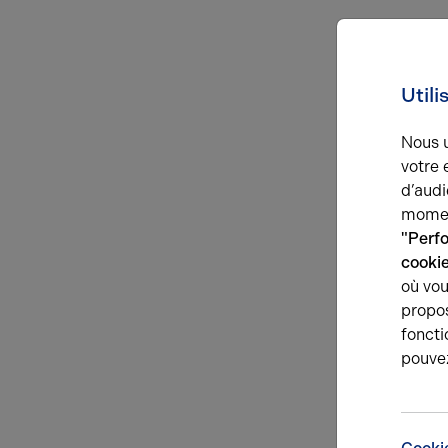
Utili
Nous u
votre 
d’audi
momen
"Perf
cooki
où vou
propos
foncti
pouve