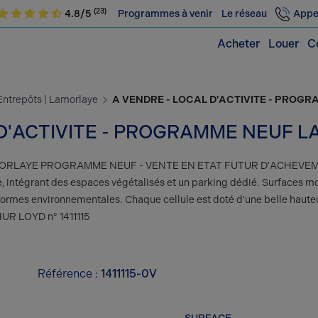
(23)
4.8/5
Programmes à venir
Le réseau
Appe
Acheter
Louer
C
 Entrepôts | Lamorlaye
A VENDRE - LOCAL D'ACTIVITE - PRO
 D'ACTIVITE - PROGRAMME NEUF 
MORLAYE PROGRAMME NEUF - VENTE EN ETAT FUTUR D'ACHEVEMEN
, intégrant des espaces végétalisés et un parking dédié. Surfaces m
ormes environnementales. Chaque cellule est doté d'une belle hauteu
THUR LOYD n° 1411115
Référence :
1411115-0V