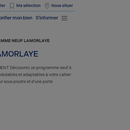
ler
Ma sélection
Nous situer
onfier mon bien
S'informer
GRAMME NEUF LAMORLAYE
LAMORLAYE
T Découvrez un programme neuf à
odulables et adaptables à votre cahier
r sous poutre et d'une porte