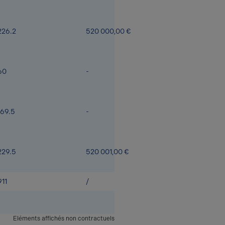
226.2
520 000,00 €
60
-
169.5
-
229.5
520 001,00 €
911
/
Eléments affichés non contractuels