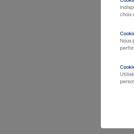
Cookie
Indisp
choix 
Cookie
Nous p
perfor
Cooki
Utilis
person