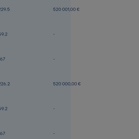
229.5
520 001,00 €
59.2
-
167
-
226.2
520 000,00 €
59.2
-
167
-