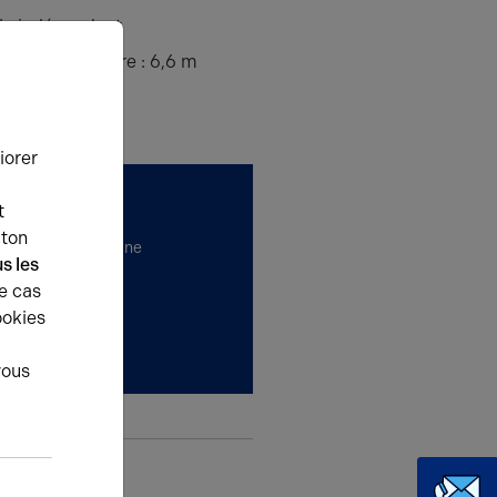
e indépendant
bre min. ss poutre : 6,6 m
iorer
t
uton
t vous accompagne
s les
.
e cas
ookies
ons
vous