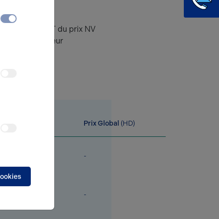
es vente
6% HT du prix NV
rge de l'acquéreur
Surface
(m²)
Prix Global
(HD)
60
-
cookies
169.5
-