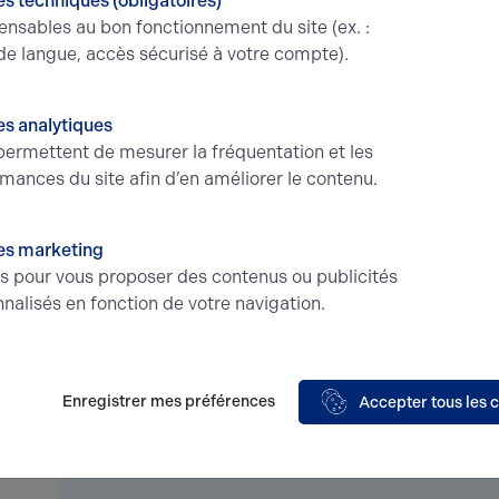
Conditions financières et dispositions
s techniques (obligatoires)
ensables au bon fonctionnement du site (ex. :
de langue, accès sécurisé à votre compte).
Type
Bureaux
Honorair
à la cha
s analytiques
Conditions particulières à la vente
ermettent de mesurer la fréquentation et les
Place de stationnement en sus : 8
mances du site afin d’en améliorer le contenu.
000 euros HT
es marketing
és pour vous proposer des contenus ou publicités
Étage
Type
nalisés en fonction de votre navigation.
MEZ
Bureaux
Enregistrer mes préférences
Accepter tous les 
RDC
Entrepôts