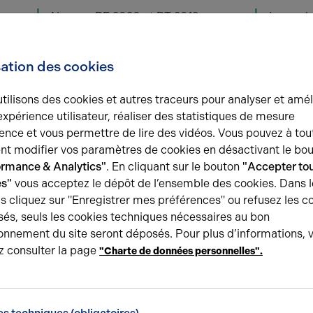
Normes RE 2020 et RT 2012
Immeubl
Surface RDC : 673 m²
Haut. li
Haut. libre max. ss poutre : 9,5 m
sation des cookies
tilisons des cookies et autres traceurs pour analyser et amél
expérience utilisateur, réaliser des statistiques de mesure
Une question ?
ence et vous permettre de lire des vidéos. Vous pouvez à tou
t modifier vos paramètres de cookies en désactivant le bo
L’équipe Arthur Loyd Oise est
à votre écoute
e
ormance & Analytics"
. En cliquant sur le bouton
"Accepter tou
le long de votre recherche
es"
vous acceptez le dépôt de l’ensemble des cookies. Dans l
s cliquez sur "Enregistrer mes préférences" ou refusez les c
és, seuls les cookies techniques nécessaires au bon
Demander plus d'informati
onnement du site seront déposés. Pour plus d’informations, 
z consulter la page
"Charte de données personnelles".