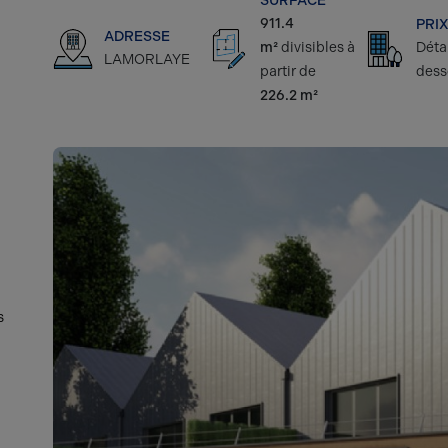
SURFACE
911.4
PRIX
ADRESSE
m²
divisibles à
Détai
LAMORLAYE
partir de
dess
226.2 m²
s