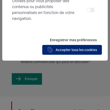
Utilisés pour vous proposer des
Message
contenus ou publicités
personnalisés en fonction de votre
navigation.
Enregistrer mes préférences
En soumettant ce formulaire, j'accepte que
Accepter tous les cookies
les informations saisies soient exploitées
dans le cadre de ma demande et de la
relation commerciale qui peut en découler.*
Envoyer