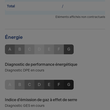
Total
/
Eléments affichés non contractuels
Énergie
A
B
C
D
E
F
G
Diagnostic de performance énergétique
Diagnostic DPE en cours
A
B
C
D
E
F
G
Indice d'émission de gaz à effet de serre
Diagnostic GES en cours