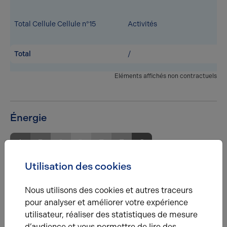
Total Cellule Cellule n°15
Activités
Total
/
Eléments affichés non contractuels
Énergie
A
B
C
D
E
F
G
Utilisation des cookies
Diagnostic de performance énergétique
Diagnostic DPE en cours
Nous utilisons des cookies et autres traceurs
pour analyser et améliorer votre expérience
utilisateur, réaliser des statistiques de mesure
A
B
C
D
E
F
G
d’audience et vous permettre de lire des