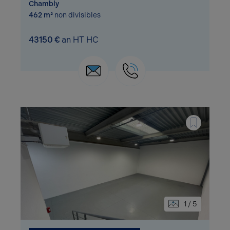
Chambly
462 m²
non divisibles
43150 €
an HT HC
1 / 5