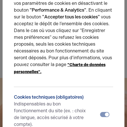
vos paramètres de cookies en désactivant le
bouton
"Performance & Analytics"
. En cliquant
Diagnostic de performance énergétique
sur le bouton
"Accepter tous les cookies"
vous
Diagnostic DPE en cours
acceptez le dépôt de l’ensemble des cookies.
Dans le cas où vous cliquez sur "Enregistrer
A
B
C
D
E
F
G
mes préférences" ou refusez les cookies
proposés, seuls les cookies techniques
nécessaires au bon fonctionnement du site
Indice d'émission de gaz à effet de serre
seront déposés. Pour plus d’informations, vous
Diagnostic GES en cours
pouvez consulter la page
"Charte de données
personnelles".
Cookies techniques (obligatoires)
Indispensables au bon
fonctionnement du site (ex. : choix
de langue, accès sécurisé à votre
compte).