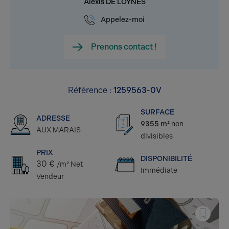
Alexis DE LOYNES
Appelez-moi
Prenons contact !
Référence :
1259563-0V
SURFACE
ADRESSE
9355 m²
non
AUX MARAIS
divisibles
PRIX
DISPONIBILITÉ
30 €
/m² Net
Immédiate
Vendeur