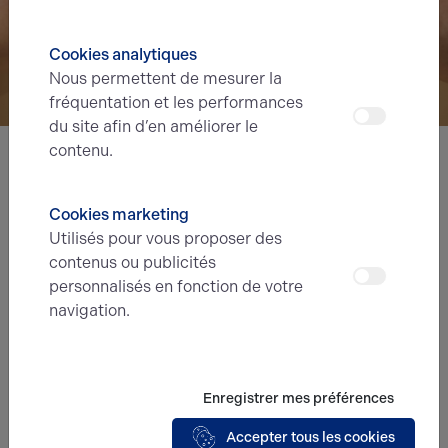
Cookies analytiques
Nous permettent de mesurer la
fréquentation et les performances
du site afin d’en améliorer le
contenu.
Nous avons hâte de vous lire,
prenez contact !
Cookies marketing
Utilisés pour vous proposer des
contenus ou publicités
Nom*
personnalisés en fonction de votre
navigation.
Prénom*
Enregistrer mes préférences
E-mail*
Accepter tous les cookies