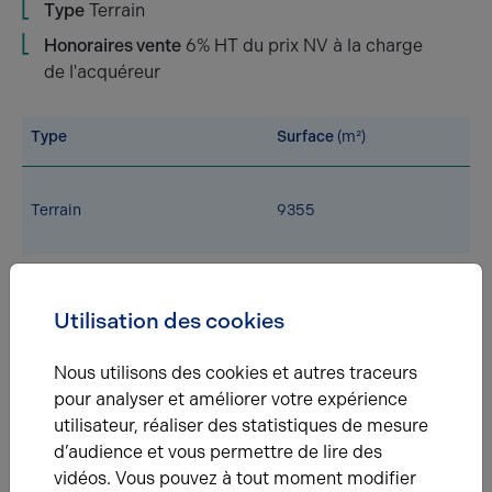
Type
Terrain
Honoraires vente
6% HT du prix NV à la charge
de l'acquéreur
Type
Surface
(m²)
Terrain
9355
Total
9 355
Utilisation des cookies
Eléments affichés non contractuels
Nous utilisons des cookies et autres traceurs
pour analyser et améliorer votre expérience
Énergie
utilisateur, réaliser des statistiques de mesure
d’audience et vous permettre de lire des
A
B
C
D
E
F
G
vidéos. Vous pouvez à tout moment modifier