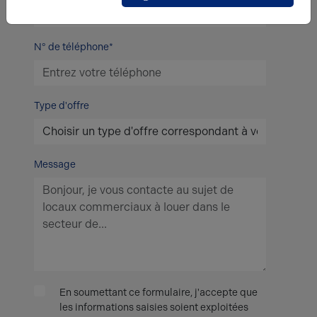
N° de téléphone*
Type d'offre
Message
En soumettant ce formulaire, j'accepte que
les informations saisies soient exploitées