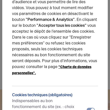
d’audience et vous permettre de lire des
Énergie
vidéos. Vous pouvez à tout moment modifier
vos paramètres de cookies en désactivant le
A
B
C
D
E
F
G
bouton
"Performance & Analytics"
. En cliquant
sur le bouton
"Accepter tous les cookies"
vous
Diagnostic de performance énergétique
acceptez le dépôt de l’ensemble des cookies.
Dans le cas où vous cliquez sur "Enregistrer
Diagnostic DPE en cours
mes préférences" ou refusez les cookies
proposés, seuls les cookies techniques
A
B
C
D
E
F
G
nécessaires au bon fonctionnement du site
seront déposés. Pour plus d’informations, vous
Indice d'émission de gaz à effet de serre
pouvez consulter la page
"Charte de données
Diagnostic GES en cours
personnelles".
Cookies techniques (obligatoires)
Indispensables au bon
fonctionnement du site (ex. : choix