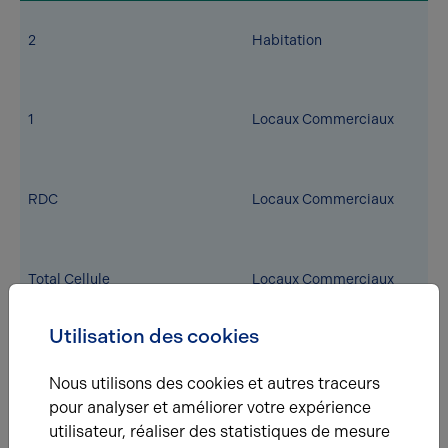
2
Habitation
1
Locaux Commerciaux
RDC
Locaux Commerciaux
Total Cellule
Locaux Commerciaux
Utilisation des cookies
Total
/
Nous utilisons des cookies et autres traceurs
Eléments affichés non contractuels
pour analyser et améliorer votre expérience
utilisateur, réaliser des statistiques de mesure