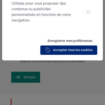
Utilisés pour vous proposer des
Message
contenus ou publicités
personnalisés en fonction de votre
navigation.
Enregistrer mes préférences
En soumettant ce formulaire, j'accepte que
Accepter tous les cookies
les informations saisies soient exploitées
dans le cadre de ma demande et de la
relation commerciale qui peut en découler.*
Envoyer