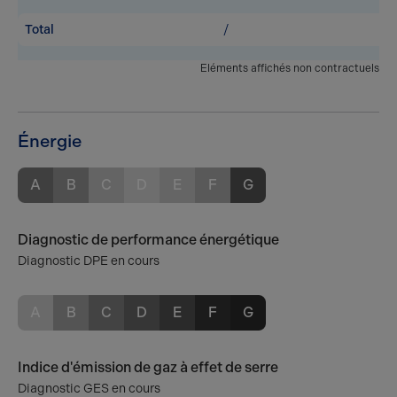
Total
/
Eléments affichés non contractuels
Énergie
A
B
C
D
E
F
G
Diagnostic de performance énergétique
Diagnostic DPE en cours
A
B
C
D
E
F
G
Indice d'émission de gaz à effet de serre
Diagnostic GES en cours