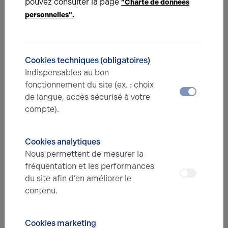
pouvez consulter la page
"Charte de données
personnelles".
Nom*
Cookies techniques (obligatoires)
Prénom*
Indispensables au bon
fonctionnement du site (ex. : choix
de langue, accès sécurisé à votre
compte).
E-mail*
Cookies analytiques
N° de téléphone*
Nous permettent de mesurer la
fréquentation et les performances
du site afin d’en améliorer le
contenu.
Type d'offre
Cookies marketing