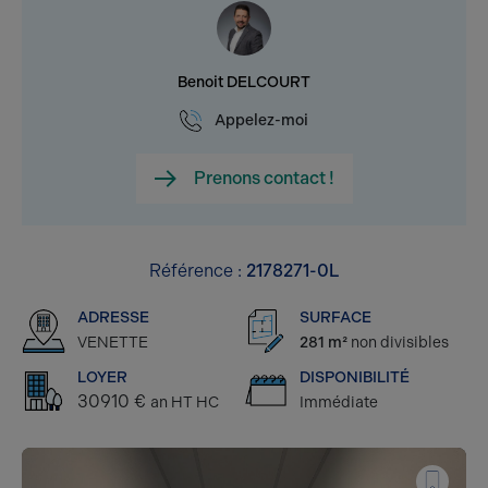
Benoit DELCOURT
Appelez-moi
Prenons contact !
Référence :
2178271-0L
ADRESSE
SURFACE
VENETTE
281 m²
non divisibles
LOYER
DISPONIBILITÉ
30910 €
an HT HC
Immédiate