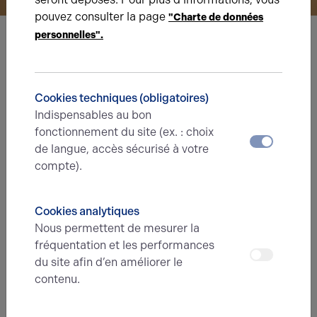
pouvez consulter la page
"Charte de données
personnelles".
Nous avons hâte de vous lire,
prenez contact !
Cookies techniques (obligatoires)
Indispensables au bon
Nom*
fonctionnement du site (ex. : choix
de langue, accès sécurisé à votre
compte).
Prénom*
Cookies analytiques
Nous permettent de mesurer la
E-mail*
fréquentation et les performances
du site afin d’en améliorer le
contenu.
N° de téléphone*