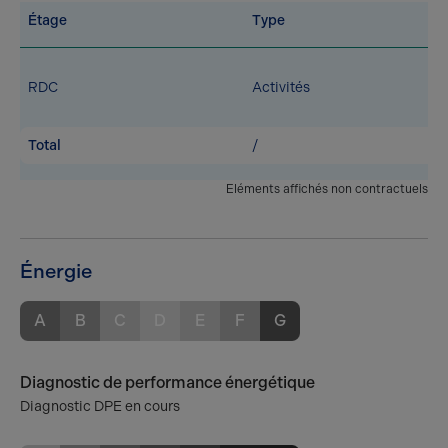
Étage
Type
RDC
Activités
Total
/
Eléments affichés non contractuels
Énergie
A
B
C
D
E
F
G
Diagnostic de performance énergétique
Diagnostic DPE en cours