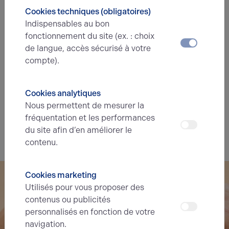
A
B
C
D
E
F
G
Cookies techniques (obligatoires)
Indispensables au bon
fonctionnement du site (ex. : choix
Diagnostic de performance énergétique
de langue, accès sécurisé à votre
Diagnostic DPE en cours
compte).
A
B
C
D
E
F
G
Cookies analytiques
Nous permettent de mesurer la
Indice d'émission de gaz à effet de serre
fréquentation et les performances
Diagnostic GES en cours
du site afin d’en améliorer le
contenu.
Cookies marketing
Utilisés pour vous proposer des
contenus ou publicités
personnalisés en fonction de votre
navigation.