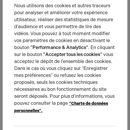
Nous utilisons des cookies et autres traceurs
pour analyser et améliorer votre expérience
utilisateur, réaliser des statistiques de mesure
MEZ
Bureaux
d’audience et vous permettre de lire des
vidéos. Vous pouvez à tout moment modifier
vos paramètres de cookies en désactivant le
RDC
Activités
bouton
"Performance & Analytics"
. En cliquant
sur le bouton
"Accepter tous les cookies"
vous
acceptez le dépôt de l’ensemble des cookies.
Total Cellule
Activités
Dans le cas où vous cliquez sur "Enregistrer
mes préférences" ou refusez les cookies
proposés, seuls les cookies techniques
Total
/
nécessaires au bon fonctionnement du site
seront déposés. Pour plus d’informations, vous
Eléments affichés non contractuels
pouvez consulter la page
"Charte de données
personnelles".
Énergie