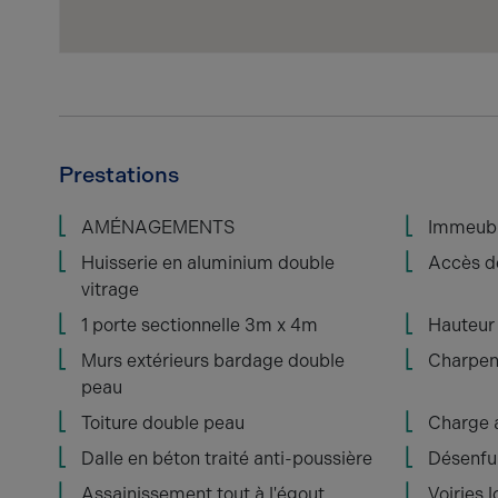
Prestations
AMÉNAGEMENTS
Immeubl
Huisserie en aluminium double
Accès de
vitrage
1 porte sectionnelle 3m x 4m
Hauteur 
Murs extérieurs bardage double
Charpen
peau
Toiture double peau
Charge 
Dalle en béton traité anti-poussière
Désenf
Assainissement tout à l'égout
Voiries 