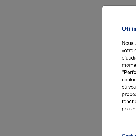
Utili
Nous u
votre 
d’audi
momen
"Perf
cooki
où vou
propos
foncti
pouve