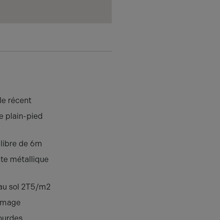
e récent
 plain-pied
libre de 6m
te métallique
au sol 2T5/m2
umage
lourdes