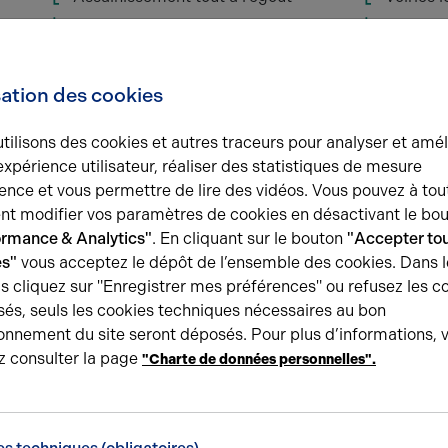
Aire de manoeuvre
Gaz de v
PRESTATIONS
Locaux d
sation des cookies
Bureaux d'accompagnement : sol
Locaux 
carrelé, faux plafond, courant
fort/faible, chauffage électrique
tilisons des cookies et autres traceurs pour analyser et amél
expérience utilisateur, réaliser des statistiques de mesure
Parking extérieur
Immeubl
ence et vous permettre de lire des vidéos. Vous pouvez à tou
Surface RDC : 300 m²
t modifier vos paramètres de cookies en désactivant le bo
ormance & Analytics"
. En cliquant sur le bouton
"Accepter tou
es"
vous acceptez le dépôt de l’ensemble des cookies. Dans l
s cliquez sur "Enregistrer mes préférences" ou refusez les c
Une question ?
és, seuls les cookies techniques nécessaires au bon
onnement du site seront déposés. Pour plus d’informations, 
L’équipe Arthur Loyd Oise est
à votre écoute
e
z consulter la page
"Charte de données personnelles".
le long de votre recherche
Demander plus d'informati