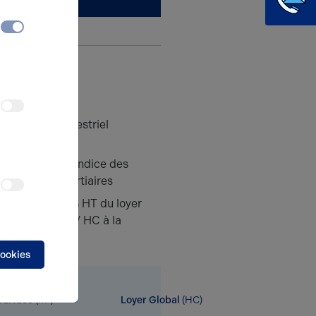
 du loyer
Trimestriel
e
 annuelle
ILAT Indice des
es Activités Tertiaires
es location
15% HT du loyer
n principal HT / HC à la
du preneur
cookies
Surface
(m²)
Loyer Global
(HC)