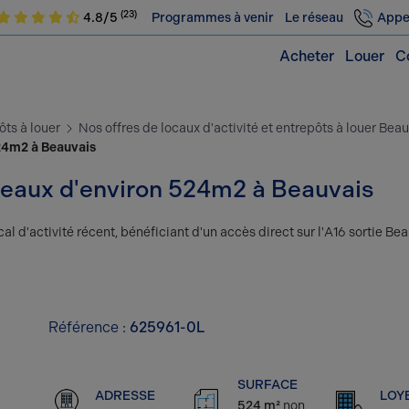
(23)
4.8/5
Programmes à venir
Le réseau
Appe
Acheter
Louer
C
ôts à louer
Nos offres de locaux d'activité et entrepôts à louer Bea
524m2 à Beauvais
bureaux d'environ 524m2 à Beauvais
al d'activité récent, bénéficiant d'un accès direct sur l'A16 sortie Be
Référence :
625961-0L
SURFACE
ADRESSE
LOY
524 m²
non