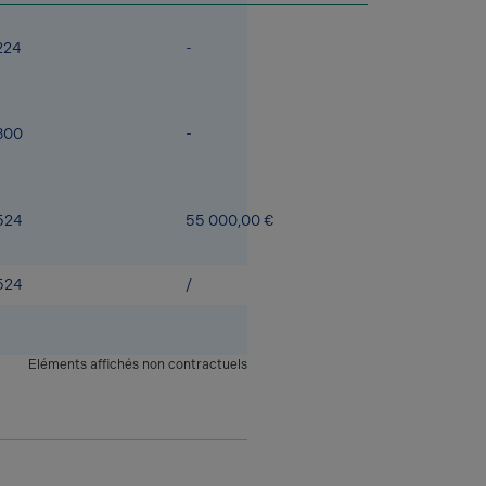
224
-
300
-
524
55 000,00 €
524
/
Eléments affichés non contractuels