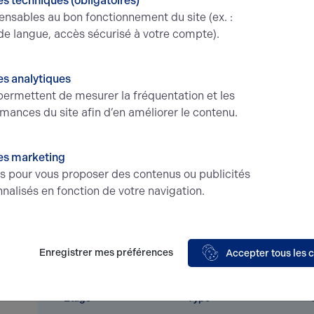
s techniques (obligatoires)
ensables au bon fonctionnement du site (ex. :
de langue, accès sécurisé à votre compte).
s analytiques
Conditions financières et dispositions
ermettent de mesurer la fréquentation et les
mances du site afin d’en améliorer le contenu.
Type
Bureaux
Paiement
d'avanc
es marketing
Dépôt de garantie
3 mois de loyer
Révision
és pour vous proposer des contenus ou publicités
HT/HC
Loyers d
nalisés en fonction de votre navigation.
Bail
3-6-9 ans
Honorair
annuel e
charge 
Enregistrer mes préférences
Accepter tous les 
Étage
Type