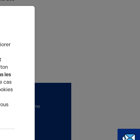
ille
'activité
sociaux
iorer
e indépendant
t
uton
s les
e cas
ookies
vous
t vous accompagne
.
ons