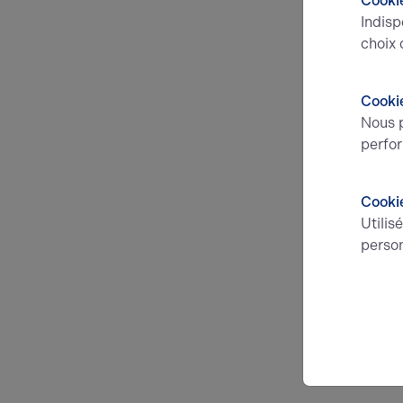
Cookie
Indisp
choix 
Cookie
Nous p
perfor
Cooki
Utilis
person