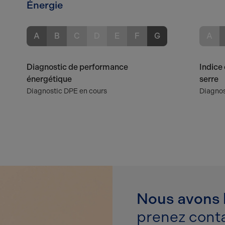
Énergie
A
B
C
D
E
F
G
A
Diagnostic de performance
Indice 
énergétique
serre
Diagnostic DPE en cours
Diagnos
Nous avons h
prenez conta