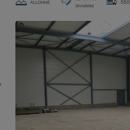
550
ALLONNE
divisibles
s