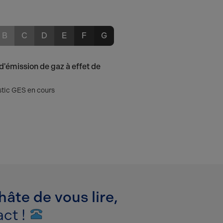
B
C
D
E
F
G
d'émission de gaz à effet de
tic GES en cours
âte de vous lire,
ct !