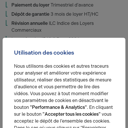
Paiement du loyer
Trimestriel d'avance
Dépôt de garantie
3 mois de loyer HT/HC
Révision annuelle
ILC Indice des Loyers
Commerciaux
Impot foncier
1542 € Base 2024
Bail
3-6-9 ans
Utilisation des cookies
Honoraires location
15% HT du loyer annuel en
principal HT / HC à la charge du preneur
Nous utilisons des cookies et autres traceurs
pour analyser et améliorer votre expérience
utilisateur, réaliser des statistiques de mesure
Étage
Type
d’audience et vous permettre de lire des
vidéos. Vous pouvez à tout moment modifier
vos paramètres de cookies en désactivant le
RDC
Activités
bouton
"Performance & Analytics"
. En cliquant
sur le bouton
"Accepter tous les cookies"
vous
Total
/
acceptez le dépôt de l’ensemble des cookies.
Dans le cas où vous cliquez sur "Enregistrer