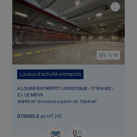
1 / 13
Locaux d'activité entrepots
A LOUER ENTREPÔT LOGISTIQUE - 17 514 M2 -
Z.I. LE MEUX
16895 m²
divisibles à partir de
7264 m²
878985 €
an HT HC