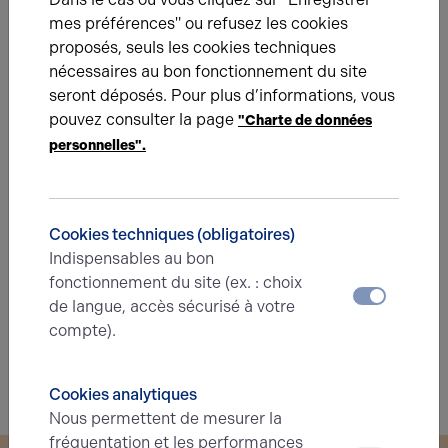
Eléments affichés non contractuels
mes préférences" ou refusez les cookies
proposés, seuls les cookies techniques
nécessaires au bon fonctionnement du site
Énergie
seront déposés. Pour plus d’informations, vous
pouvez consulter la page
"Charte de données
A
B
C
D
E
F
G
personnelles".
Diagnostic de performance énergétique
Diagnostic DPE en cours
Cookies techniques (obligatoires)
Indispensables au bon
A
B
C
D
E
F
G
fonctionnement du site (ex. : choix
de langue, accès sécurisé à votre
compte).
Indice d'émission de gaz à effet de serre
Diagnostic GES en cours
Cookies analytiques
Nous permettent de mesurer la
fréquentation et les performances