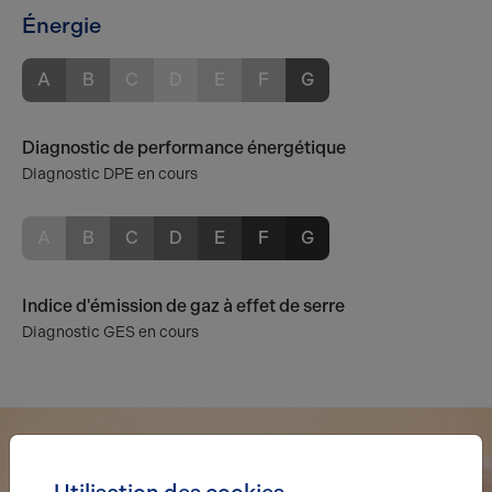
Énergie
A
B
C
D
E
F
G
Diagnostic de performance énergétique
Diagnostic DPE en cours
A
B
C
D
E
F
G
Indice d'émission de gaz à effet de serre
Diagnostic GES en cours
Utilisation des cookies