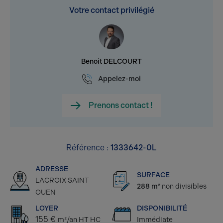
Votre contact privilégié
Benoit DELCOURT
Appelez-moi
Prenons contact !
Référence :
1333642-0L
ADRESSE
SURFACE
LACROIX SAINT
288 m²
non divisibles
OUEN
LOYER
DISPONIBILITÉ
155 €
m²/an HT HC
Immédiate