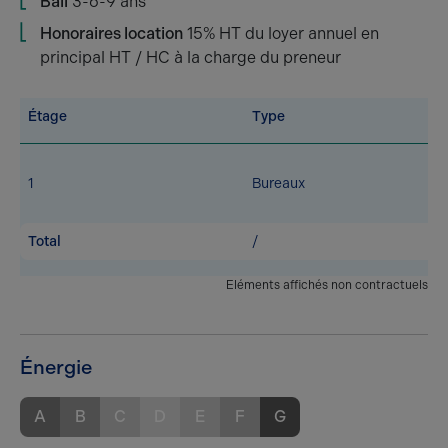
Bail
3-6-9 ans
Honoraires location
15% HT du loyer annuel en
principal HT / HC à la charge du preneur
Étage
Type
1
Bureaux
Total
/
Eléments affichés non contractuels
Énergie
A
B
C
D
E
F
G