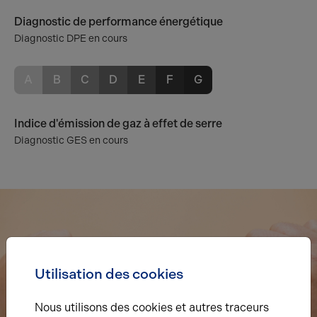
Diagnostic de performance énergétique
Diagnostic DPE en cours
A
B
C
D
E
F
G
Indice d'émission de gaz à effet de serre
Diagnostic GES en cours
Utilisation des cookies
Nous utilisons des cookies et autres traceurs