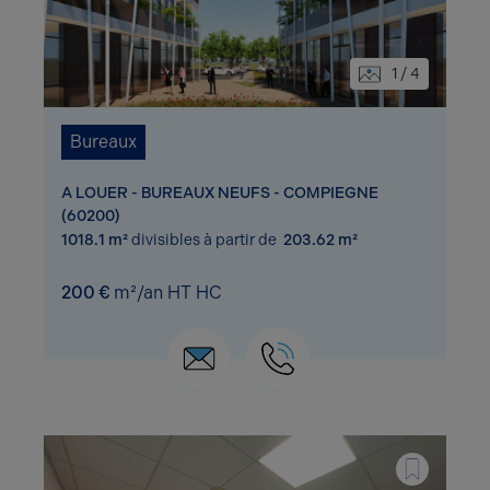
1 / 4
Bureaux
A LOUER - BUREAUX NEUFS - COMPIEGNE
(60200)
1018.1 m²
divisibles à partir de
203.62 m²
200 €
m²/an HT HC