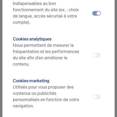
Indispensables au bon
fonctionnement du site (ex. : choix
N° de téléphone*
de langue, accès sécurisé à votre
compte).
Type d'offre
Cookies analytiques
Nous permettent de mesurer la
fréquentation et les performances
du site afin d’en améliorer le
Message
contenu.
Cookies marketing
Utilisés pour vous proposer des
contenus ou publicités
personnalisés en fonction de votre
navigation.
En soumettant ce formulaire, j'accepte que
les informations saisies soient exploitées
dans le cadre de ma demande et de la