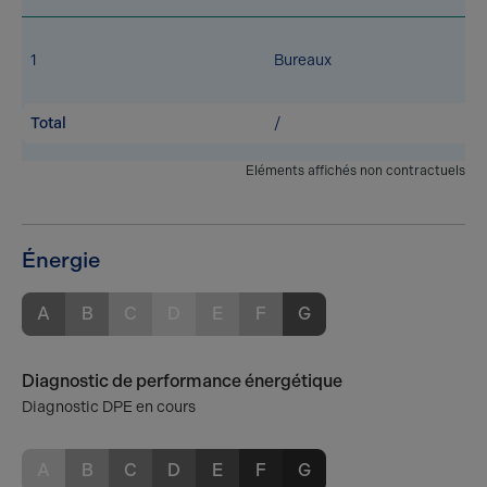
1
Bureaux
Total
/
Eléments affichés non contractuels
Énergie
A
B
C
D
E
F
G
Diagnostic de performance énergétique
Diagnostic DPE en cours
A
B
C
D
E
F
G