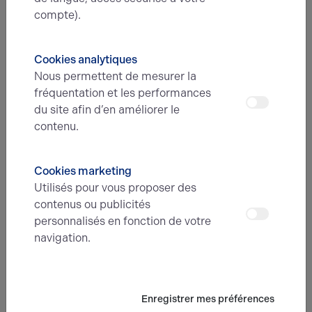
Type d'offre
compte).
Cookies analytiques
Message
Nous permettent de mesurer la
fréquentation et les performances
du site afin d’en améliorer le
contenu.
Cookies marketing
Utilisés pour vous proposer des
En soumettant ce formulaire, j'accepte que
contenus ou publicités
les informations saisies soient exploitées
personnalisés en fonction de votre
dans le cadre de ma demande et de la
relation commerciale qui peut en découler.*
navigation.
Envoyer
Enregistrer mes préférences