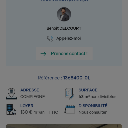
Benoit DELCOURT
Appelez-moi
Prenons contact !
Référence :
1368400-0L
ADRESSE
SURFACE
COMPIEGNE
63 m²
non divisibles
LOYER
DISPONIBILITÉ
130 €
m²/an HT HC
Nous consulter