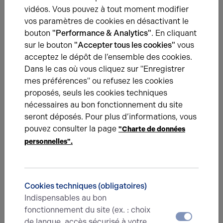
vidéos. Vous pouvez à tout moment modifier
vos paramètres de cookies en désactivant le
Nous avons hâte de vous lire,
bouton
"Performance & Analytics"
. En cliquant
prenez contact !
sur le bouton
"Accepter tous les cookies"
vous
acceptez le dépôt de l’ensemble des cookies.
Nom*
Dans le cas où vous cliquez sur "Enregistrer
mes préférences" ou refusez les cookies
proposés, seuls les cookies techniques
nécessaires au bon fonctionnement du site
Prénom*
seront déposés. Pour plus d’informations, vous
pouvez consulter la page
"Charte de données
personnelles".
E-mail*
Cookies techniques (obligatoires)
N° de téléphone*
Indispensables au bon
fonctionnement du site (ex. : choix
de langue, accès sécurisé à votre