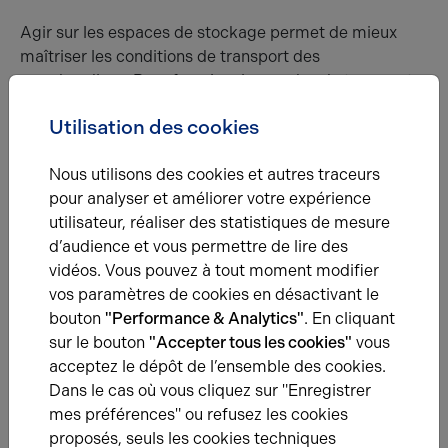
Agir sur les espaces de stockage permet de mieux
maîtriser les conditions de transport des
marchandises. Pour favoriser les modes de transport
les plus vertueux en centre-ville, plusieurs solutions de
Utilisation des cookies
mutualisation voient le jour.
Nous utilisons des cookies et autres traceurs
pour analyser et améliorer votre expérience
Les bases logistiques mobiles s'implantent ainsi au
utilisateur, réaliser des statistiques de mesure
cœur des villes sur des surfaces très restreintes et
d’audience et vous permettre de lire des
constituent autant de points de départ adaptés à la
vidéos. Vous pouvez à tout moment modifier
desserte d’un périmètre de livraison par des véhicules
vos paramètres de cookies en désactivant le
propres.
bouton
"Performance & Analytics"
. En cliquant
sur le bouton
"Accepter tous les cookies"
vous
acceptez le dépôt de l’ensemble des cookies.
Les commerces s'organisent pour
partager des
Dans le cas où vous cliquez sur "Enregistrer
espaces
de stockage déportés afin d’optimiser la
mes préférences" ou refusez les cookies
surface de vente et de profiter des avantages d’un
proposés, seuls les cookies techniques