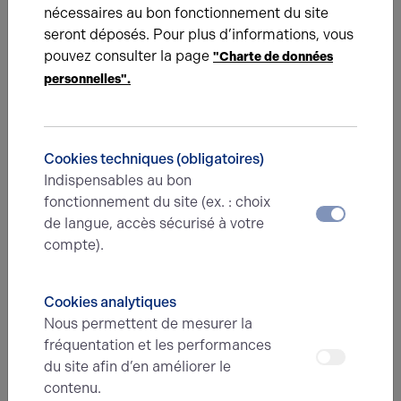
local mutualisé avec d'autres commerces et situé dans
nécessaires au bon fonctionnement du site
un périmètre autorisant un réapprovisionnement
seront déposés. Pour plus d’informations, vous
rapide et pour un coût maîtrisé.
pouvez consulter la page
"Charte de données
personnelles".
Des critères décisifs pour une transaction
en immobilier d'entreprise
Cookies techniques (obligatoires)
Indispensables au bon
L’attractivité d’un local commercial ou d’un entrepôt
fonctionnement du site (ex. : choix
situé à proximité ou au cœur de la ville repose en
de langue, accès sécurisé à votre
partie sur ses capacités à répondre à ces nouvelles
compte).
contraintes. Les biens les mieux situés offrent ainsi de
nombreuses opportunités aux locataires sur toute la
durée d'exploitation du local ainsi qu’aux acquéreurs
Cookies analytiques
avec de belles perspectives de valorisation à la revente
Nous permettent de mesurer la
puisque ces facteurs tendent à gagner en puissance.
fréquentation et les performances
du site afin d’en améliorer le
contenu.