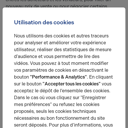
nouveau prix de vente ou pour négocier certains
détails du bail.
Utilisation des cookies
Focus expert : Quels sont les différents types de bail
qui existent en immobilier d’entreprise ?
Nous utilisons des cookies et autres traceurs
pour analyser et améliorer votre expérience
Il existe différents 3 types de baux en immobilier
utilisateur, réaliser des statistiques de mesure
d’entreprise : le bail commercial, le bail
d’audience et vous permettre de lire des
professionnel et le bail mixte.
vidéos. Vous pouvez à tout moment modifier
Le bail commercial est destiné aux
TPE, PME et
vos paramètres de cookies en désactivant le
grandes entreprises
exerçant une activité
bouton
"Performance & Analytics"
. En cliquant
commerciale, artisanale ou industrielle. Très
sur le bouton
"Accepter tous les cookies"
vous
réglementé, il est signé pour 9 ans. Le locataire peut
acceptez le dépôt de l’ensemble des cookies.
rompre le contrat à la fin de chaque période triennale
Dans le cas où vous cliquez sur "Enregistrer
(3-6-9 ans). Le propriétaire, quant à lui, n’a pas le droit
mes préférences" ou refusez les cookies
de résilier le bail au cours des 9 ans, sous peine de
proposés, seuls les cookies techniques
devoir verses des indemnités à son locataire. Le
nécessaires au bon fonctionnement du site
locataire dispose également d’un droit de
seront déposés. Pour plus d’informations, vous