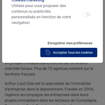
Cookies marketing
Entre les offres et les promesses d’achat ou de vente
Utilisés pour vous proposer des
ou encore les baux commerciaux, les entreprises ont
contenus ou publicités
parfois des difficultés dans la gestion administrative.
personnalisés en fonction de votre
Le consultant gère ces documents pour mettre les
navigation.
entreprises en conformité.
Arthur Loyd Oise, agence immobilière en
immobilier d’entreprise
Enregistrer mes préférences
Arthur Loyd
est le premier réseau national du conseil
Accepter tous les cookies
en immobilier d’entreprise. Le réseau Arthur Loyd est
un groupe d’indépendants ancrés sur différents
marchés locaux. Plus de 70 agences existent sur le
territoire français.
Arthur Loyd Oise est le spécialiste de l’immobilier
d’entreprise dans le département. Fondée en 2006,
l’agence accompagne les entreprises dans leurs
projets immobiliers dans les secteurs de Compiègne,