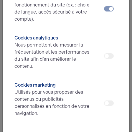
d'éclairage traditionnelles en accentuation avec des
fonctionnement du site (ex. : choix
dispositifs plus performants en éclairage général.
de langue, accès sécurisé à votre
compte).
Préparer son projet pour un meilleur
Cookies analytiques
éclairage du magasin ou du local
Nous permettent de mesurer la
commercial
fréquentation et les performances
du site afin d’en améliorer le
Si vous êtes dans une démarche d'amélioration de
contenu.
l’éclairage existant, vous devez respecter certaines
étapes pour une
rénovation efficace
.
Cookies marketing
Tournez-vous vers l'installateur ou un bureau d’étude
Utilisés pour vous proposer des
spécialisé afin de poser le bon diagnostic. Ces
contenus ou publicités
professionnels vous aideront à identifier les solutions
personnalisés en fonction de votre
les plus pertinentes, compte tenu de vos attentes en
navigation.
matière de performances énergétiques et aussi de vos
obligations de sécurité à l'égard des usagers. Les
commerces sont des établissements recevant du