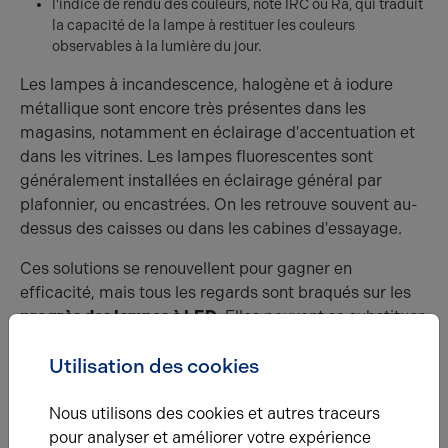
l'indice de rendu des couleurs, noté IRC ou Ra, qui traduit
la capacité de la lampe à restituer les couleurs
observables à la lumière du jour.
Les lampes à incandescence, halogène et à iodure
métallique sont encore très présentes dans les
magasins, notamment en éclairage d'accentuation et
dans les vitrines. Les lampes fluorescentes sont
généralement installées en éclairage général par
plafonnier, ou encastrées. On les retrouve souvent au-
dessus des caisses ou dans les cabines d'essayage.
Ces solutions se renouvellent pour gagner en
efficacité, mais tous les regards sont braqués sur les
progrès des lampes à LED
. Elles peuvent se substituer
à toutes les autres lampes en éclairage générale
Utilisation des cookies
d'accentuation et de balisage. Leurs performances
sont remarquables : jusqu’à 150 lm/W et 50 000 h,
quand l'incandescence ne dépasse pas les 15 lm/W
Nous utilisons des cookies et autres traceurs
pour 1 000 h.
pour analyser et améliorer votre expérience