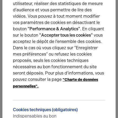
utilisateur, réaliser des statistiques de mesure
d’audience et vous permettre de lire des
vidéos. Vous pouvez à tout moment modifier
Adapter ses luminaires à la solution
vos paramètres de cookies en désactivant le
d'éclairage choisie
bouton
"Performance & Analytics"
. En cliquant
Si la
technologie LED
bat tous les records, son
sur le bouton
"Accepter tous les cookies"
vous
intégration sur un site existant n’est pas toujours
acceptez le dépôt de l’ensemble des cookies.
évidente. Un éclairage construit avec des lampes
Dans le cas où vous cliquez sur "Enregistrer
halogènes ou à incandescence, n’aura pas le même
mes préférences" ou refusez les cookies
impact avec des LED. D’autres technologies comme
proposés, seuls les cookies techniques
les OLED (Organic Light-Emitting Diode) répondent à
nécessaires au bon fonctionnement du site
des
besoins spécifiques de décoration
, avec des
seront déposés. Pour plus d’informations, vous
résultats des plus spectaculaires.
pouvez consulter la page
"Charte de données
personnelles".
Chaque source de lumière implique une stratégie
différente. La
transition vers un éclairage LED
suppose de repenser sa mise en scène. Il est
également possible d’orchestrer un basculement
Cookies techniques (obligatoires)
progressif, associant, par exemple, des solutions
Indispensables au bon