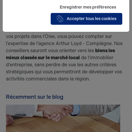
public, soumis à des normes très strictes pour la
Enregistrer mes préférences
maîtrise du
risque électrique
.
Accepter tous les cookies
Vous recherchez un bien à louer ou à acheter offrant
d’excellentes performances énergétiques ? Pour tous
vos projets dans l’Oise, vous pouvez compter sur
l'expertise de l’agence Arthur Loyd - Compiègne. Nos
conseillers sauront vous orienter vers les
biens les
mieux classés sur le marché local
de l'immobilier
d'entreprise, sans perdre de vue les autres critères
stratégiques qui vous permettront de développer vos
activités commerciales dans la région.
Récemment sur le blog