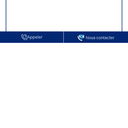
Appeler
Nous contacter
Accueil
Terrains à vendre
Oise
Vente de Terrain | Génicourt
Vente de Terrain | Génicourt