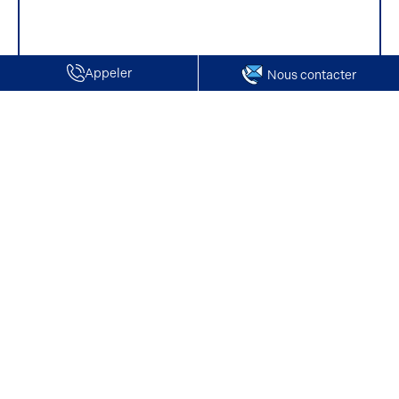
Appeler
Nous contacter
Accueil
Terrains à vendre
Oise
Vente de Terrain | Breuil le Vert
Vente de Terrain | Breuil le Vert
Consultez nos offres pour Vente pour un Terrain à
Breuil le Vert ci-dessous