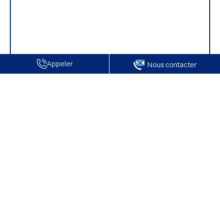
Appeler
Nous contacter
Accueil
Terrains à vendre
Oise
Vente de Terrain | Blaincourt les Précy
Vente de Terrain | Blaincourt les Précy