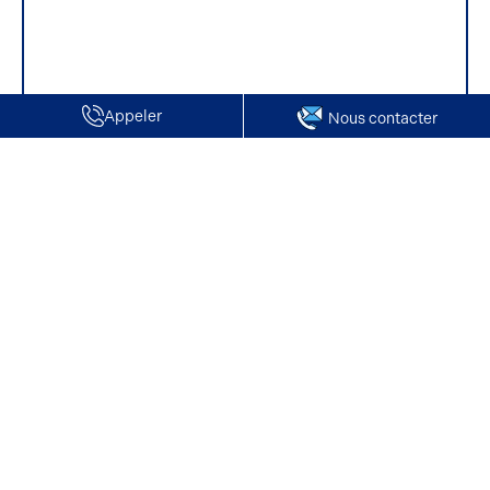
Appeler
Nous contacter
Accueil
Terrains à vendre
Oise
Vente de Terrain | Bailleuil sur Thérain
Vente de Terrain | Bailleuil sur Thérain
Vous trouverez ci-dessous des biens sélectionnés par