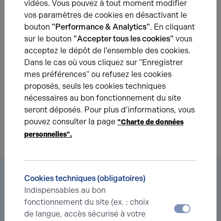
vidéos. Vous pouvez à tout moment modifier
vos paramètres de cookies en désactivant le
Une question ?
bouton
"Performance & Analytics"
. En cliquant
Prenez contact avec nos experts pour vous
sur le bouton
"Accepter tous les cookies"
vous
accompagner dans votre projet d’immobilier
acceptez le dépôt de l’ensemble des cookies.
d’entreprise.
Dans le cas où vous cliquez sur "Enregistrer
mes préférences" ou refusez les cookies
proposés, seuls les cookies techniques
Je prends contact
nécessaires au bon fonctionnement du site
seront déposés. Pour plus d’informations, vous
pouvez consulter la page
"Charte de données
personnelles".
Vous êtes à la recherche d’un bien
Cookies techniques (obligatoires)
immobilier ?
Indispensables au bon
fonctionnement du site (ex. : choix
Déléguez votre projet
à nos experts et soyez prévenus des
de langue, accès sécurisé à votre