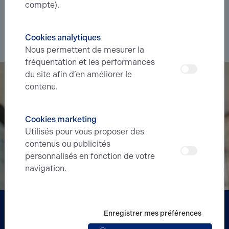
nouvelles offres en
avant-première
correspondant à votre
compte).
recherche.
Cookies analytiques
Je souhaite déléguer ma recherche
Nous permettent de mesurer la
fréquentation et les performances
du site afin d’en améliorer le
contenu.
Cookies marketing
Utilisés pour vous proposer des
contenus ou publicités
personnalisés en fonction de votre
navigation.
Partenaire
Enregistrer mes préférences