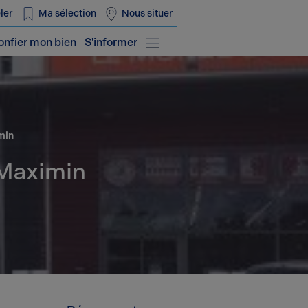
ler
Ma sélection
Nous situer
onfier mon bien
S'informer
min
-Maximin