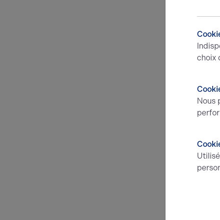
Cookie
Indisp
choix 
Cookie
Nous p
perfor
Cooki
Utilis
person