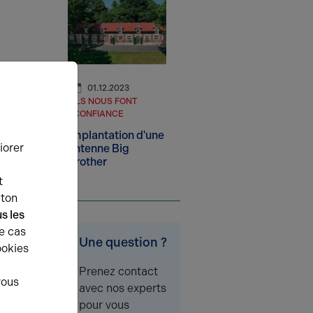
01.12.2023
ILS NOUS FONT
CONFIANCE
Implantation d'une
iorer
antenne Big
Brother
t
uton
s les
e cas
Une question ?
ookies
Prenez contact
vous
avec nos experts
pour vous