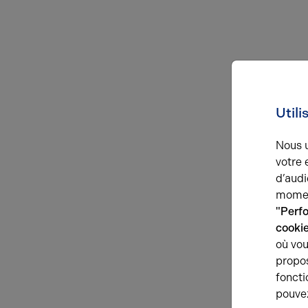
Utili
Nous u
votre 
d’audi
momen
"Perf
cooki
où vou
propos
foncti
pouve