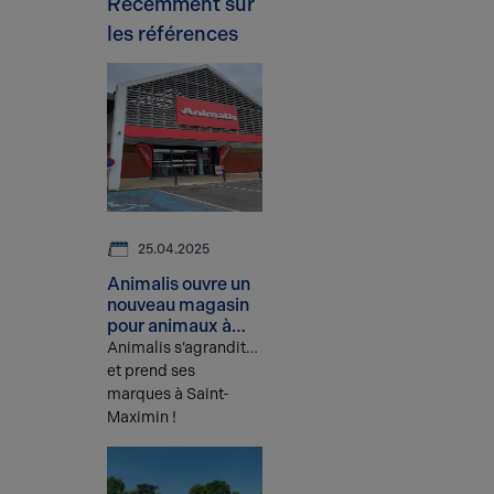
Récemment sur
les références
25.04.2025
Animalis ouvre un
nouveau magasin
pour animaux à
Saint-Maximin
Animalis s’agrandit…
et prend ses
marques à Saint-
Maximin !