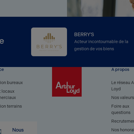
BERRY'S
e
Acteur incontournable de la
gestion de vos biens
ce
A propos
ion bureaux
Le réseau A
Loyd
 locaux
erciaux
Nos valeur
ion terrains
Foire aux
questions
Recruteme
Nous
Nos honora