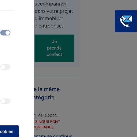
accompagner
dans votre projet
d’immobilier
d’entreprise.
Je
prends
contact
De la même
catégorie
01.12.2023
ILS NOUS FONT
CONFIANCE
cookies
Coramine continue