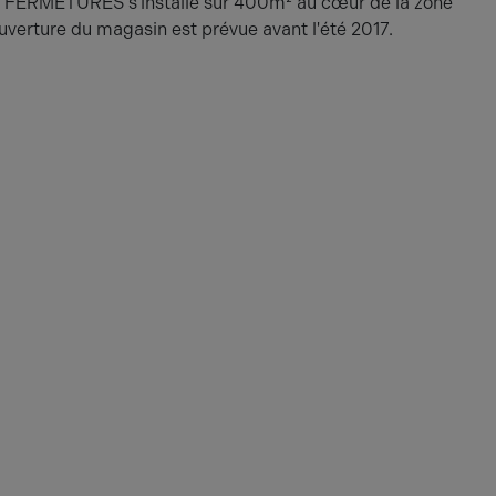
ERMETURES s'installe sur 400m² au cœur de la zone
verture du magasin est prévue avant l'été 2017.