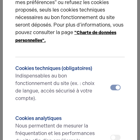
mes préférences" ou refusez les cookies
Prenez contact avec nos experts pour vous
proposés, seuls les cookies techniques
accompagner dans votre projet d’immobilier
nécessaires au bon fonctionnement du site
d’entreprise.
seront déposés. Pour plus d’informations, vous
pouvez consulter la page
"Charte de données
Je prends contact
personnelles".
Cookies techniques (obligatoires)
De la même catégorie
Indispensables au bon
fonctionnement du site (ex. : choix
EXPÉRIENCES CLIENTS
01.12.2023
de langue, accès sécurisé à votre
compte).
Barrault s'implante à Beauvais
Cookies analytiques
Nous permettent de mesurer la
EXPÉRIENCES CLIENTS
01.12.2023
fréquentation et les performances
Screwfix à Beauvais