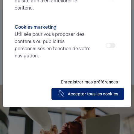
du site afin d’en améliorer le
contenu.
Vous êtes à la recherche d’un bien
Cookies marketing
immobilier ?
Utilisés pour vous proposer des
contenus ou publicités
Déléguez votre projet
à nos experts et soyez prévenus des
personnalisés en fonction de votre
nouvelles offres en
avant-première
correspondant à votre
navigation.
recherche.
Je souhaite déléguer ma recherche
Enregistrer mes préférences
Accepter tous les cookies