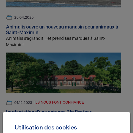
25.04.2025
Animalis ouvre un nouveau magasin pour animaux à
Saint-Maximin
Animalis s’agrandit… et prend ses marques à Saint-
Maximin !
ILS NOUS FONT CONFIANCE
01.12.2023
Implantation d'une antenne Big Brother
Utilisation des cookies