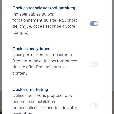
EXPÉRIENCES CLIENTS
01.12.2023
Cookies techniques (obligatoires)
Indispensables au bon
Screwfix à Beauvais
fonctionnement du site (ex. : choix
de langue, accès sécurisé à votre
compte).
Vous êtes à la recherche d’un bien
immobilier ?
Cookies analytiques
Nous permettent de mesurer la
Déléguez votre projet
à nos experts et soyez prévenus des
fréquentation et les performances
nouvelles offres en
avant-première
correspondant à votre
du site afin d’en améliorer le
recherche.
contenu.
Je souhaite déléguer ma recherche
Cookies marketing
Utilisés pour vous proposer des
contenus ou publicités
personnalisés en fonction de votre
navigation.