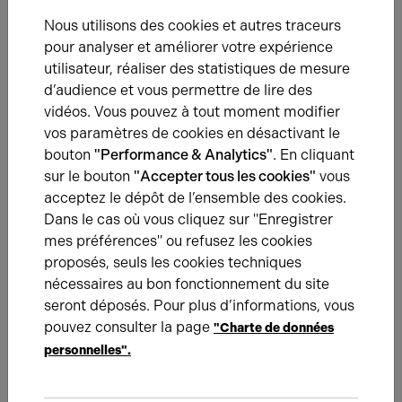
Nous utilisons des cookies et autres traceurs
Une question ?
pour analyser et améliorer votre expérience
utilisateur, réaliser des statistiques de mesure
Prenez contact avec nos experts pour vous
d’audience et vous permettre de lire des
accompagner dans votre projet d’immobilier
vidéos. Vous pouvez à tout moment modifier
d’entreprise.
vos paramètres de cookies en désactivant le
bouton
"Performance & Analytics"
. En cliquant
Je prends contact
sur le bouton
"Accepter tous les cookies"
vous
acceptez le dépôt de l’ensemble des cookies.
Dans le cas où vous cliquez sur "Enregistrer
mes préférences" ou refusez les cookies
proposés, seuls les cookies techniques
De la même catégorie
nécessaires au bon fonctionnement du site
seront déposés. Pour plus d’informations, vous
EXPÉRIENCES CLIENTS
01.12.2023
pouvez consulter la page
"Charte de données
personnelles".
Barrault s'implante à Beauvais