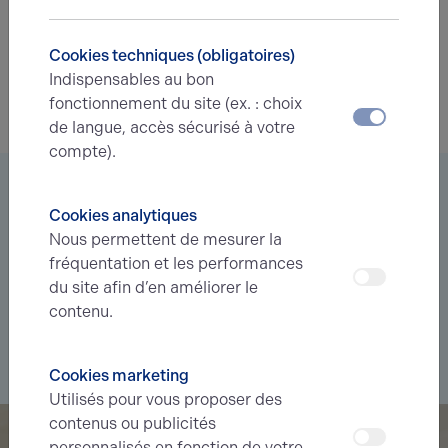
Cookies techniques (obligatoires)
EXPÉRIENCES CLIENTS
01.12.2023
Indispensables au bon
fonctionnement du site (ex. : choix
Screwfix à Beauvais
de langue, accès sécurisé à votre
compte).
Vous êtes à la recherche d’un bien
Cookies analytiques
immobilier ?
Nous permettent de mesurer la
fréquentation et les performances
Déléguez votre projet
à nos experts et soyez prévenus des
du site afin d’en améliorer le
nouvelles offres en
avant-première
correspondant à votre
contenu.
recherche.
Je souhaite déléguer ma recherche
Cookies marketing
Utilisés pour vous proposer des
contenus ou publicités
personnalisés en fonction de votre