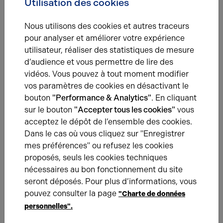
Utilisation des cookies
Nous utilisons des cookies et autres traceurs
pour analyser et améliorer votre expérience
Une question ?
utilisateur, réaliser des statistiques de mesure
d’audience et vous permettre de lire des
Prenez contact avec nos experts pour vous
vidéos. Vous pouvez à tout moment modifier
accompagner dans votre projet d’immobilier
vos paramètres de cookies en désactivant le
d’entreprise.
bouton
"Performance & Analytics"
. En cliquant
sur le bouton
"Accepter tous les cookies"
vous
Je prends contact
acceptez le dépôt de l’ensemble des cookies.
Dans le cas où vous cliquez sur "Enregistrer
mes préférences" ou refusez les cookies
proposés, seuls les cookies techniques
nécessaires au bon fonctionnement du site
De la même catégorie
seront déposés. Pour plus d’informations, vous
pouvez consulter la page
"Charte de données
EXPÉRIENCES CLIENTS
01.12.2023
personnelles".
Barrault s'implante à Beauvais