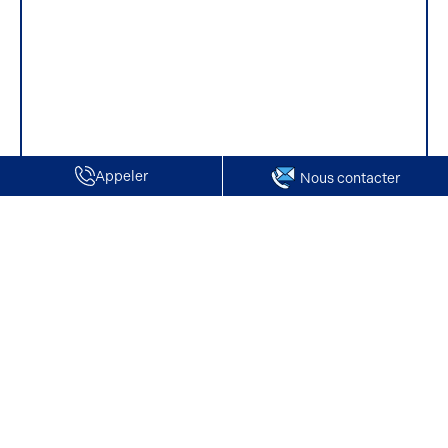
Appeler
Nous contacter
Accueil
Vente de Locaux d'activité / Entrepôts | Villeneuve sur
Verberie