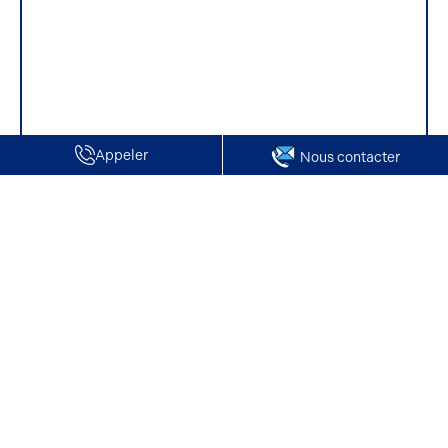
Appeler
Nous contacter
Accueil
Vente de Locaux d'activité / Entrepôts | Troissereux
Vente de Locaux d'activité / Entrepôts |