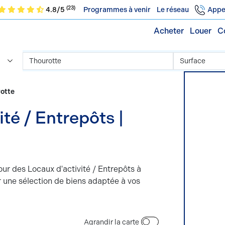
(23)
4.8/5
Programmes à venir
Le réseau
Appe
Acheter
Louer
C
rotte
té / Entrepôts |
ur des Locaux d'activité / Entrepôts à
 une sélection de biens adaptée à vos
Agrandir la carte