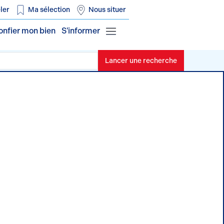
ler
Ma sélection
Nous situer
onfier mon bien
S'informer
Lancer une recherche