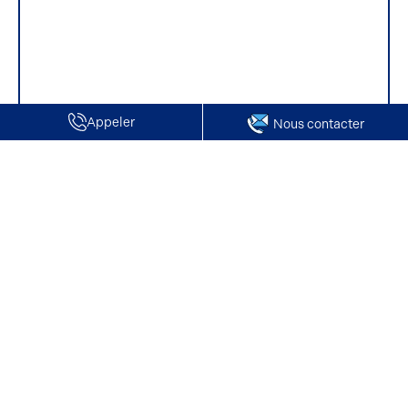
Appeler
Nous contacter
Accueil
Vente de Locaux d'activité / Entrepôts | Rantigny
Vente de Locaux d'activité / Entrepôts |
Rantigny