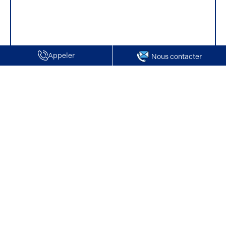
Appeler
Nous contacter
Accueil
Vente de Locaux d'activité / Entrepôts | Ponchon
Vente de Locaux d'activité / Entrepôts |
Ponchon