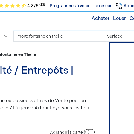
(23)
4.8/5
Programmes à venir
Le réseau
Appe
Acheter
Louer
C
efontaine en Thelle
té / Entrepôts |
e
ne ou plusieurs offres de Vente pour un
elle ? L'agence Arthur Loyd vous invite à
Agrandir la carte