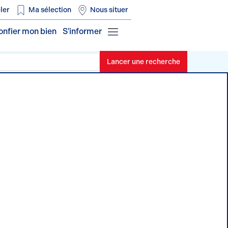
ler
Ma sélection
Nous situer
onfier mon bien
S'informer
Lancer une recherche