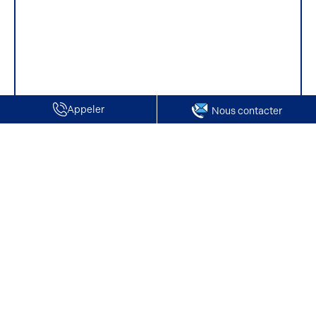
Appeler
Nous contacter
Accueil
Vente de Locaux d'activité / Entrepôts | Mogneville
Vente de Locaux d'activité / Entrepôts |