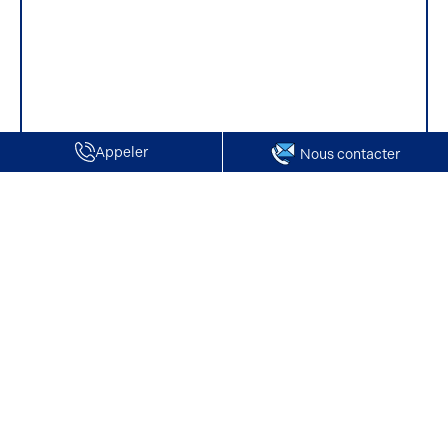
Appeler
Nous contacter
Accueil
Vente de Locaux d'activité / Entrepôts | La Chapelle en
Serval