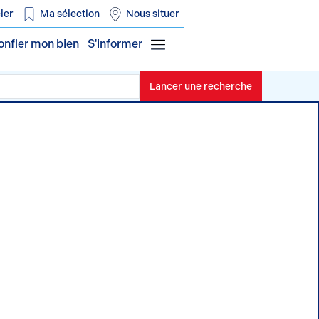
ler
Ma sélection
Nous situer
onfier mon bien
S'informer
Lancer une recherche