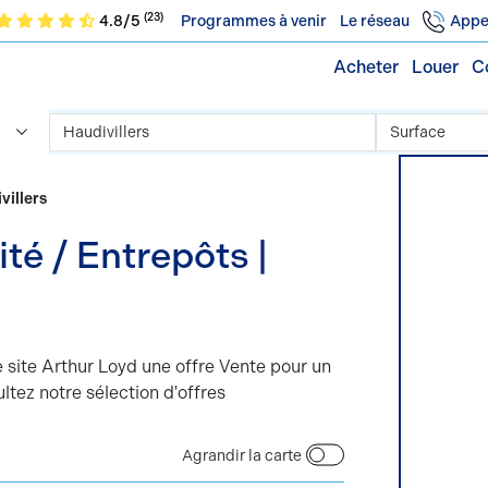
(23)
4.8/5
Programmes à venir
Le réseau
Appe
Acheter
Louer
C
villers
té / Entrepôts |
e site Arthur Loyd une offre Vente pour un
ltez notre sélection d'offres
Agrandir la carte