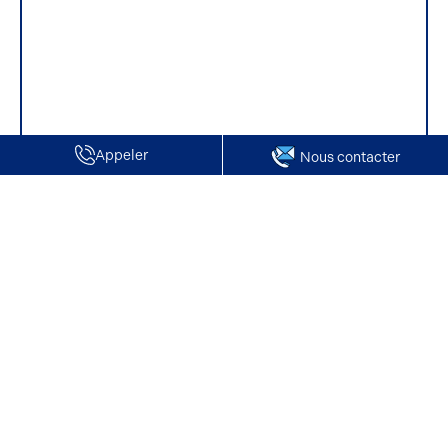
Appeler
Nous contacter
Accueil
Vente de Locaux d'activité / Entrepôts | Hardivillers
Vente de Locaux d'activité / Entrepôts |