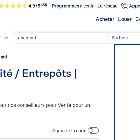
(23)
4.8/5
Programmes à venir
Le réseau
Appe
Acheter
Louer
C
mant
par nos conseilleurs pour Vente pour un
Agrandir la carte