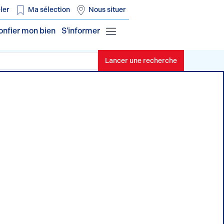
ler
Ma sélection
Nous situer
onfier mon bien
S'informer
Lancer une recherche