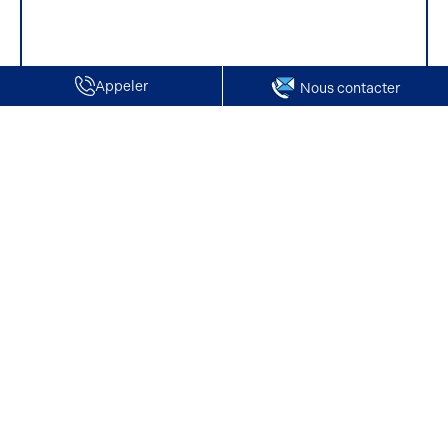
Appeler
Nous contacter
Accueil
Vente de Locaux d'activité / Entrepôts | Cauffry
Vente de Locaux d'activité / Entrepôts |
Cauffry
Consultez nos offres pour Vente pour un Locaux