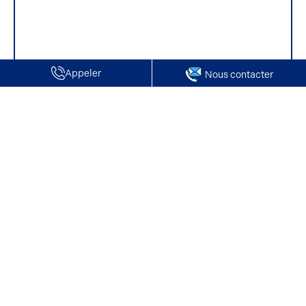
Appeler
Nous contacter
Accueil
Vente de Locaux d'activité / Entrepôts | Breuil Le Sec
Vente de Locaux d'activité / Entrepôts |
Breuil Le Sec