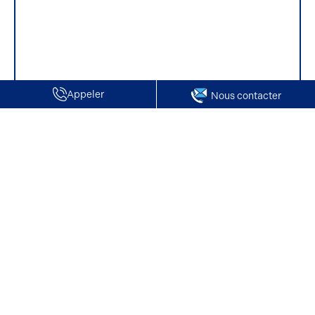
Appeler
Nous contacter
Accueil
Location de Locaux d'activité / Entrepôts | Warluis
Location de Locaux d'activité / Entrepôts |
Warluis