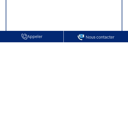
Appeler
Nous contacter
Accueil
Location de locaux d'activité et d'entrepôts à Saint-Vaast-
lès-Mello
Location de locaux d'activité et d'entrepôts