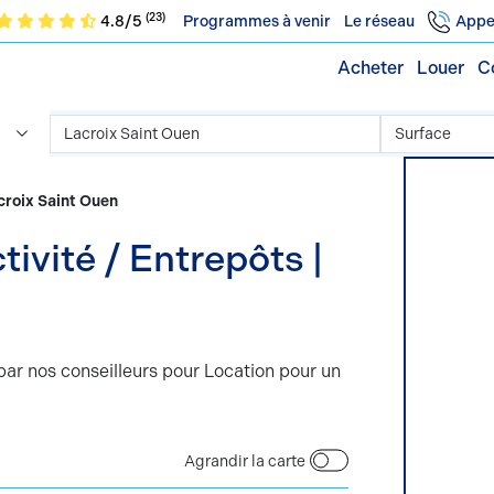
(23)
4.8/5
Programmes à venir
Le réseau
Appe
Acheter
Louer
C
acroix Saint Ouen
ivité / Entrepôts |
par nos conseilleurs pour Location pour un
Agrandir la carte