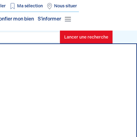
ler
Ma sélection
Nous situer
onfier mon bien
S'informer
Lancer une recherche