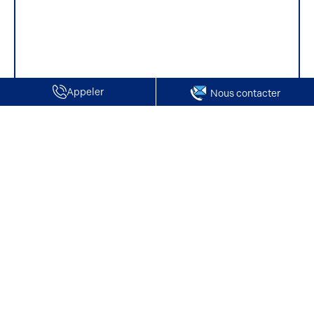
Appeler
Nous contacter
Accueil
Location de Locaux d'activité / Entrepôts | Hermes
Location de Locaux d'activité / Entrepôts |