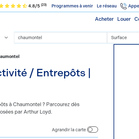
(23)
4.8/5
Programmes à venir
Le réseau
Appe
Acheter
Louer
C
Chaumontel
ivité / Entrepôts |
epôts à Chaumontel ? Parcourez dès
posées par Arthur Loyd.
Agrandir la carte