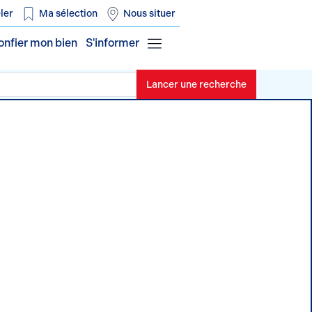
ler
Ma sélection
Nous situer
onfier mon bien
S'informer
Lancer une recherche